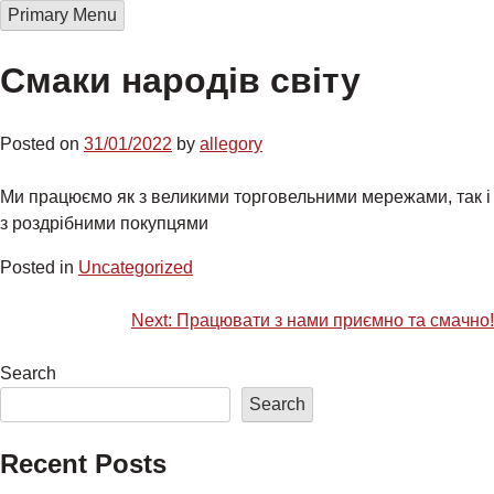
Skip
Primary Menu
Компанія Каравай
Компанія Каравай
to
content
Cмаки народів світу
Posted on
31/01/2022
by
allegory
Ми працюємо як з великими торговельними мережами, так і
з роздрібними покупцями
Posted in
Uncategorized
Post
Next:
Працювати з нами приємно та смачно!
navigation
Search
Search
Recent Posts